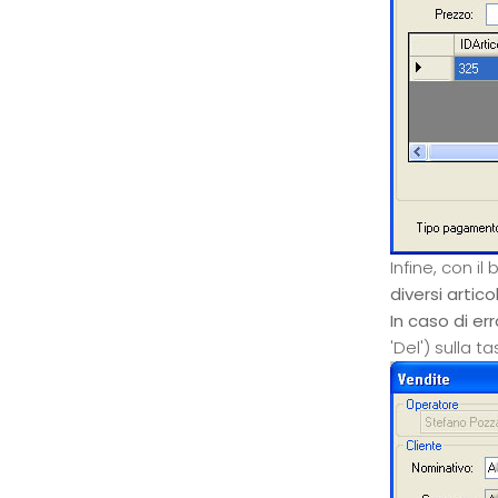
Infine, con il
diversi artico
In caso di er
'Del') sulla ta