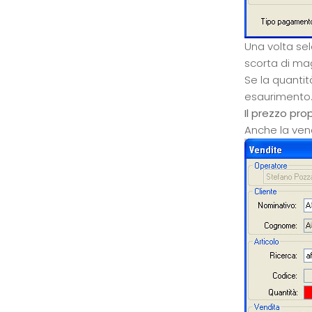
Una volta sel
scorta di ma
Se la quantit
esaurimento
Il prezzo pro
Anche la vend